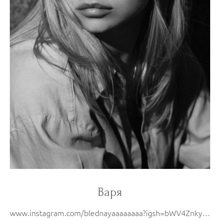
Варя
www.instagram.com/blednayaaaaaaaa?igsh=bWV4ZnkyZGsxc2F2&utm_source=qr