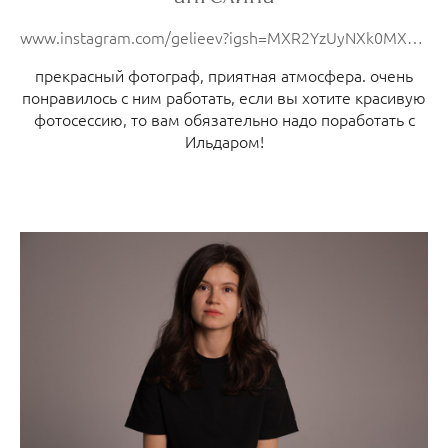
www.instagram.com/gelieev?igsh=MXR2YzUyNXk0MXE5ZA%3D%3D&utm_source=qr
прекрасный фотограф, приятная атмосфера. очень
понравилось с ним работать, если вы хотите красивую
фотосессию, то вам обязательно надо поработать с
Ильдаром!