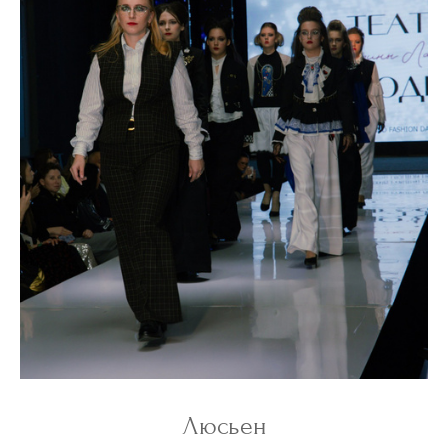
Люсьен